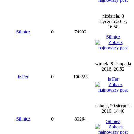
niedziela, 8
stycznia 2017,
16:58
Siliniez
0
74902
Siliniez
wtorek, 8 listopada
2016, 20:52
le Fer
0
100223
le Fer
sobota, 20 sierpnia
2016, 14:40
Siliniez
0
89264
Siliniez