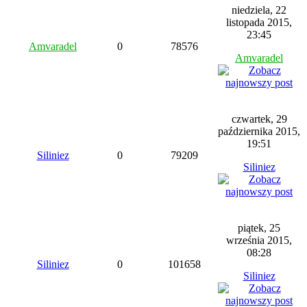
niedziela, 22
listopada 2015,
23:45
Amvaradel
0
78576
Amvaradel
czwartek, 29
października 2015,
19:51
Siliniez
0
79209
Siliniez
piątek, 25
września 2015,
08:28
Siliniez
0
101658
Siliniez