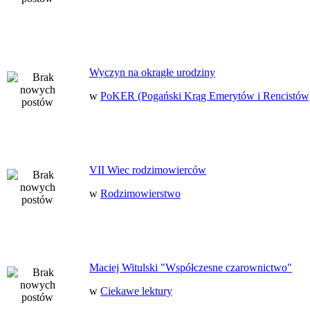
Wyczyn na okrągłe urodziny
w
PoKER (Pogański Krąg Emerytów i Rencistów
VII Wiec rodzimowierców
w
Rodzimowierstwo
Maciej Witulski "Współczesne czarownictwo"
w
Ciekawe lektury