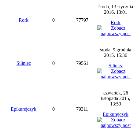
środa, 13 stycznia
2016, 13:01
Rork
0
77797
Rork
środa, 9 grudnia
2015, 15:36
Siliniez
0
79561
Siliniez
czwartek, 26
listopada 2015,
13:59
Epikurejczyk
0
79311
Epikurejczyk