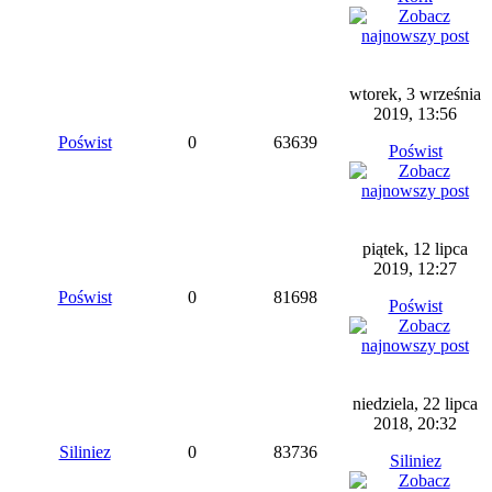
wtorek, 3 września
2019, 13:56
Poświst
0
63639
Poświst
piątek, 12 lipca
2019, 12:27
Poświst
0
81698
Poświst
niedziela, 22 lipca
2018, 20:32
Siliniez
0
83736
Siliniez