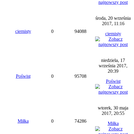
środa, 20 września
2017, 11:16
ciernisty
0
94088
ciernisty
niedziela, 17
września 2017,
20:39
Poświst
0
95708
Poświst
wtorek, 30 maja
2017, 20:55
Miłka
0
74286
Miłka