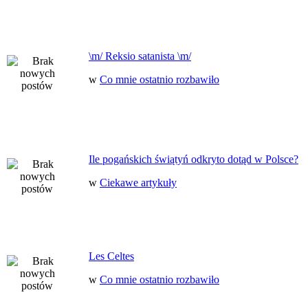
\m/ Reksio satanista \m/
w
Co mnie ostatnio rozbawiło
Ile pogańskich świątyń odkryto dotąd w Polsce?
w
Ciekawe artykuły
Les Celtes
w
Co mnie ostatnio rozbawiło