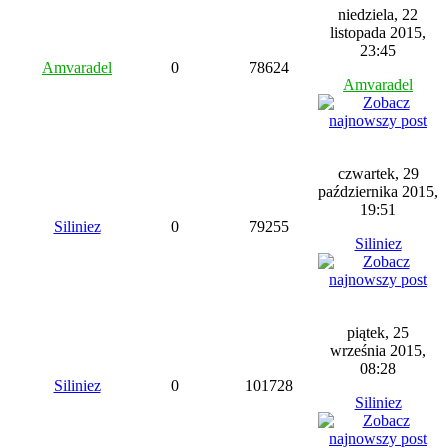
niedziela, 22
listopada 2015,
23:45
Amvaradel
0
78624
Amvaradel
czwartek, 29
października 2015,
19:51
Siliniez
0
79255
Siliniez
piątek, 25
września 2015,
08:28
Siliniez
0
101728
Siliniez