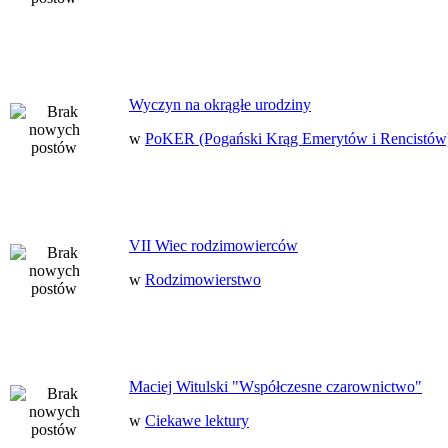
Wyczyn na okrągłe urodziny
w
PoKER (Pogański Krąg Emerytów i Rencistów
VII Wiec rodzimowierców
w
Rodzimowierstwo
Maciej Witulski "Współczesne czarownictwo"
w
Ciekawe lektury