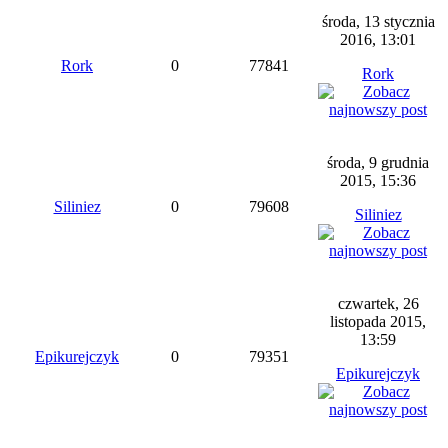
środa, 13 stycznia
2016, 13:01
Rork
0
77841
Rork
środa, 9 grudnia
2015, 15:36
Siliniez
0
79608
Siliniez
czwartek, 26
listopada 2015,
13:59
Epikurejczyk
0
79351
Epikurejczyk