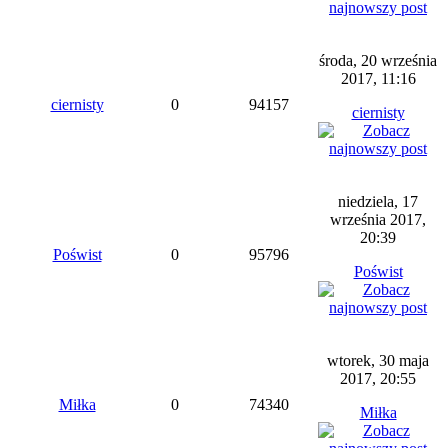
środa, 20 września
2017, 11:16
ciernisty
0
94157
ciernisty
niedziela, 17
września 2017,
20:39
Poświst
0
95796
Poświst
wtorek, 30 maja
2017, 20:55
Miłka
0
74340
Miłka