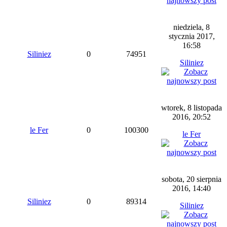
niedziela, 8
stycznia 2017,
16:58
Siliniez
0
74951
Siliniez
wtorek, 8 listopada
2016, 20:52
le Fer
0
100300
le Fer
sobota, 20 sierpnia
2016, 14:40
Siliniez
0
89314
Siliniez