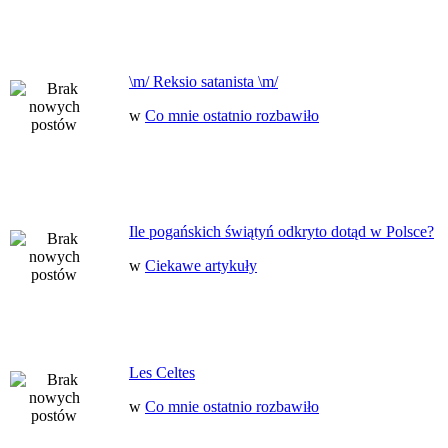
\m/ Reksio satanista \m/
w
Co mnie ostatnio rozbawiło
Ile pogańskich świątyń odkryto dotąd w Polsce?
w
Ciekawe artykuły
Les Celtes
w
Co mnie ostatnio rozbawiło