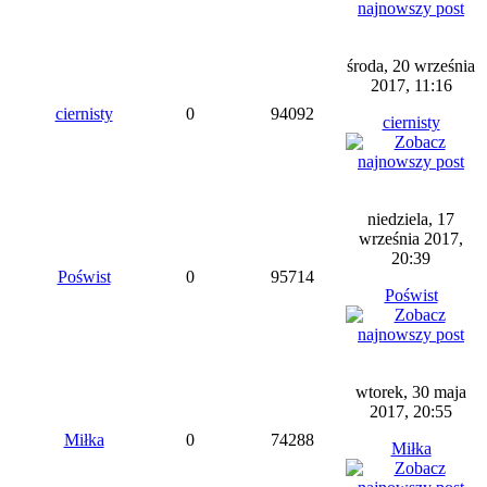
środa, 20 września
2017, 11:16
ciernisty
0
94092
ciernisty
niedziela, 17
września 2017,
20:39
Poświst
0
95714
Poświst
wtorek, 30 maja
2017, 20:55
Miłka
0
74288
Miłka