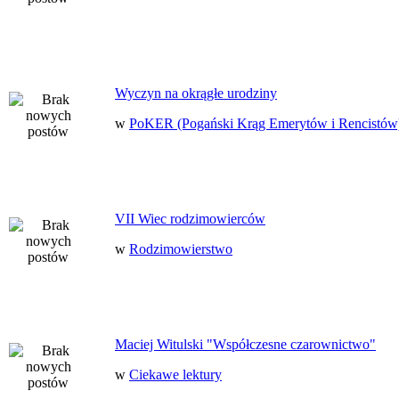
Wyczyn na okrągłe urodziny
w
PoKER (Pogański Krąg Emerytów i Rencistów
VII Wiec rodzimowierców
w
Rodzimowierstwo
Maciej Witulski "Współczesne czarownictwo"
w
Ciekawe lektury