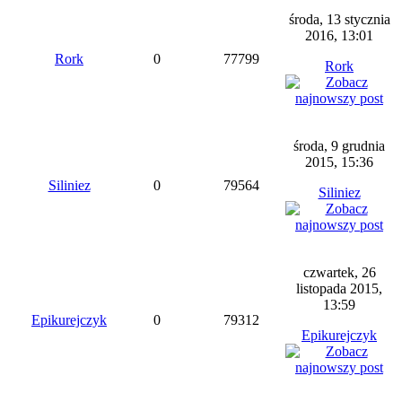
środa, 13 stycznia
2016, 13:01
Rork
0
77799
Rork
środa, 9 grudnia
2015, 15:36
Siliniez
0
79564
Siliniez
czwartek, 26
listopada 2015,
13:59
Epikurejczyk
0
79312
Epikurejczyk