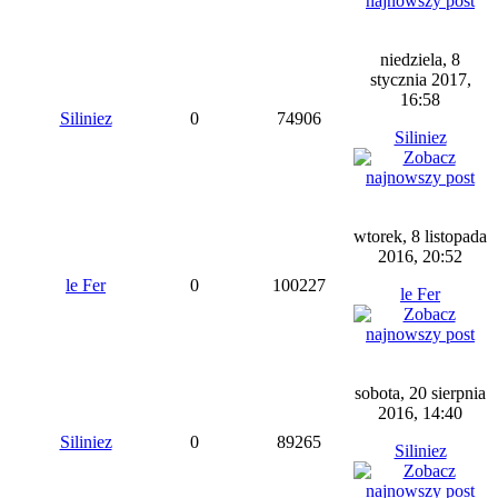
niedziela, 8
stycznia 2017,
16:58
Siliniez
0
74906
Siliniez
wtorek, 8 listopada
2016, 20:52
le Fer
0
100227
le Fer
sobota, 20 sierpnia
2016, 14:40
Siliniez
0
89265
Siliniez