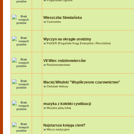
w
Pogaństwo ogólne
Wieszczba Słowiańska
w
Czarostwo
Wyczyn na okrągłe urodziny
w
PoKER (Pogański Krąg Emerytów i Rencistów)
VII Wiec rodzimowierców
w
Rodzimowierstwo
Maciej Witulski "Współczesne czarownictwo"
w
Ciekawe lektury
muzyka z kolebki cywilizacji
w
Muzyka jaką lubię
Najstarsza księga cieni?
w
Wicca tradycyjne