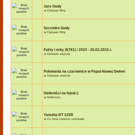
Jare Gody
w
Ciekawe filmy
Szczodre Gody
w
Ciekawe filmy
Fakty i mity, 8(781) / 2015 - 20.02.2015 r.
w
Ciekawe artykuły
Polowania na czarownice w Papui-Nowej Gwinei
w
Ciekawe artykuły
Helleniści na fejsie:)
w
Hellenizm
Yamaha DT 125R
w
Co mnie ostatnio rozbawiło