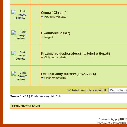
Grupa "Chram"
w
Rodzimowierstwo
Uwalnianie łosia :)
w
Magiel
Pragnienie doskonałości - artykuł o Hypatii
w
Ciekawe artykuły
Odeszła Judy Harrow (1945-2014)
w
Ciekawe artykuły
Wyświetl posty nie starsze niż:
Strona
1
z
13
[ Znalezione wyniki: 616 ]
Strona główna forum
Powered by
phpBB
©
Przyjazne użytkowniko