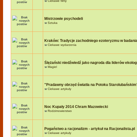
w
Ciekawe filmy
Mistrzowie psychodeli
w
Sztuka
Kraków: Tradycje zachodniego ezoteryzmu w badania
w
Ciekawe wydarzenia
Ślężański niedźwiedź jako nagroda dla liderów ekologi
w
Magiel
"Pradawny obrzęd światła na Potoku Starolubańskim
w
Ciekawe artykuły
Noc Kupały 2014 Chram Mazowiecki
w
Rodzimowierstwo
Pogaństwo a racjonalizm - artykuł na Racjonalista.pl
w
Ciekawe artykuły