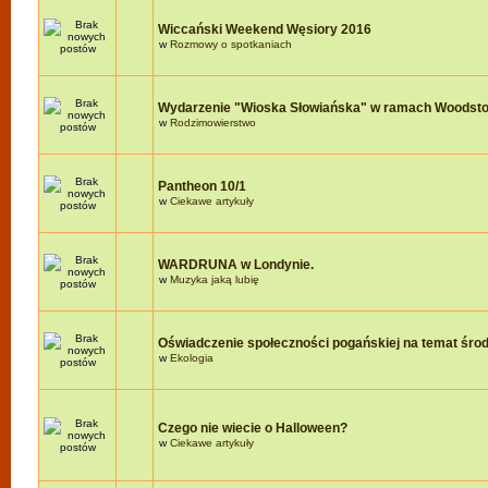
Wiccański Weekend Węsiory 2016
w
Rozmowy o spotkaniach
Wydarzenie "Wioska Słowiańska" w ramach Woodst
w
Rodzimowierstwo
Pantheon 10/1
w
Ciekawe artykuły
WARDRUNA w Londynie.
w
Muzyka jaką lubię
Oświadczenie społeczności pogańskiej na temat śro
w
Ekologia
Czego nie wiecie o Halloween?
w
Ciekawe artykuły