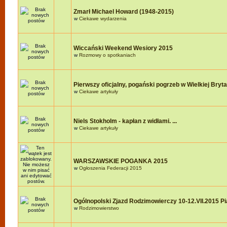
Zmarł Michael Howard (1948-2015)
w
Ciekawe wydarzenia
Wiccański Weekend Wesiory 2015
w
Rozmowy o spotkaniach
Pierwszy oficjalny, pogański pogrzeb w Wielkiej Brytan
w
Ciekawe artykuły
Niels Stokholm - kapłan z widłami. ...
w
Ciekawe artykuły
WARSZAWSKIE POGANKA 2015
w
Ogłoszenia Federacji 2015
Ogólnopolski Zjazd Rodzimowierczy 10-12.VII.2015 P
w
Rodzimowierstwo