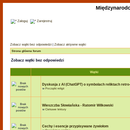
Międzynarodo
Zaloguj
Zarejestruj
Zobacz wątki bez odpowiedzi
|
Zobacz aktywne wątki
Strona główna forum
Zobacz wątki bez odpowiedzi
Wątki
Dyskusja z AI (ChatGPT) o symbolach reliktach retro-r
w
Początki religii
Wieszczba Słowiańska - Ratomir Wilkowski
w
Ciekawe lektury
Cechy i esencje przypisywane żywiołom