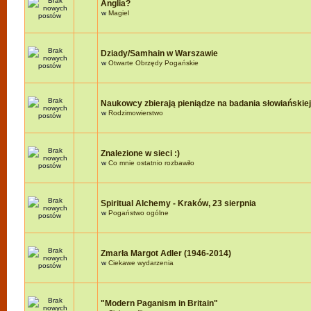
Anglia?
w
Magiel
Dziady/Samhain w Warszawie
w
Otwarte Obrzędy Pogańskie
Naukowcy zbierają pieniądze na badania słowiańskie
w
Rodzimowierstwo
Znalezione w sieci :)
w
Co mnie ostatnio rozbawiło
Spiritual Alchemy - Kraków, 23 sierpnia
w
Pogaństwo ogólne
Zmarła Margot Adler (1946-2014)
w
Ciekawe wydarzenia
"Modern Paganism in Britain"