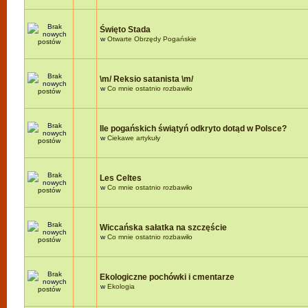
Święto Stada
w
Otwarte Obrzędy Pogańskie
\m/ Reksio satanista \m/
w
Co mnie ostatnio rozbawiło
Ile pogańskich świątyń odkryto dotąd w Polsce?
w
Ciekawe artykuły
Les Celtes
w
Co mnie ostatnio rozbawiło
Wiccańska sałatka na szczęście
w
Co mnie ostatnio rozbawiło
Ekologiczne pochówki i cmentarze
w
Ekologia