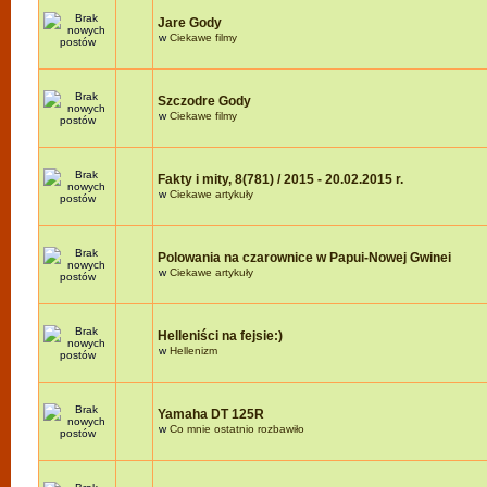
Jare Gody
w
Ciekawe filmy
Szczodre Gody
w
Ciekawe filmy
Fakty i mity, 8(781) / 2015 - 20.02.2015 r.
w
Ciekawe artykuły
Polowania na czarownice w Papui-Nowej Gwinei
w
Ciekawe artykuły
Helleniści na fejsie:)
w
Hellenizm
Yamaha DT 125R
w
Co mnie ostatnio rozbawiło