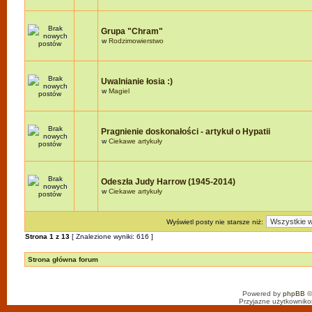
Grupa "Chram"
w
Rodzimowierstwo
Uwalnianie łosia :)
w
Magiel
Pragnienie doskonałości - artykuł o Hypatii
w
Ciekawe artykuły
Odeszła Judy Harrow (1945-2014)
w
Ciekawe artykuły
Wyświetl posty nie starsze niż:
Strona
1
z
13
[ Znalezione wyniki: 616 ]
Strona główna forum
Powered by
phpBB
©
Przyjazne użytkowniko