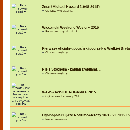
Zmarł Michael Howard (1948-2015)
w
Ciekawe wydarzenia
Wiccański Weekend Wesiory 2015
w
Rozmowy o spotkaniach
Pierwszy oficjalny, pogański pogrzeb w Wielkiej Brytan
w
Ciekawe artykuły
Niels Stokholm - kapłan z widłami. ...
w
Ciekawe artykuły
WARSZAWSKIE POGANKA 2015
w
Ogłoszenia Federacji 2015
Ogólnopolski Zjazd Rodzimowierczy 10-12.VII.2015 P
w
Rodzimowierstwo