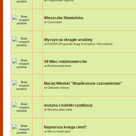
w
Pogaństwo ogólne
Wieszczba Słowiańska
w
Czarostwo
Wyczyn na okrągłe urodziny
w
PoKER (Pogański Krąg Emerytów i Rencistów)
VII Wiec rodzimowierców
w
Rodzimowierstwo
Maciej Witulski "Współczesne czarownictwo"
w
Ciekawe lektury
muzyka z kolebki cywilizacji
w
Muzyka jaką lubię
Najstarsza księga cieni?
w
Wicca tradycyjne