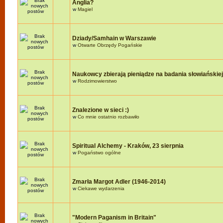
Anglia?
w
Magiel
Dziady/Samhain w Warszawie
w
Otwarte Obrzędy Pogańskie
Naukowcy zbierają pieniądze na badania słowiańskie
w
Rodzimowierstwo
Znalezione w sieci :)
w
Co mnie ostatnio rozbawiło
Spiritual Alchemy - Kraków, 23 sierpnia
w
Pogaństwo ogólne
Zmarła Margot Adler (1946-2014)
w
Ciekawe wydarzenia
"Modern Paganism in Britain"