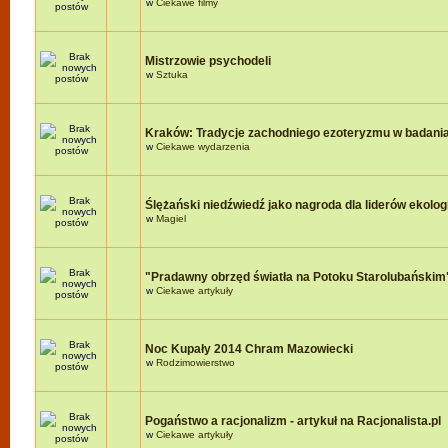
w
Ciekawe filmy
Mistrzowie psychodeli
w
Sztuka
Kraków: Tradycje zachodniego ezoteryzmu w badania
w
Ciekawe wydarzenia
Ślężański niedźwiedź jako nagroda dla liderów ekologi
w
Magiel
"Pradawny obrzęd światła na Potoku Starolubańskim
w
Ciekawe artykuły
Noc Kupały 2014 Chram Mazowiecki
w
Rodzimowierstwo
Pogaństwo a racjonalizm - artykuł na Racjonalista.pl
w
Ciekawe artykuły