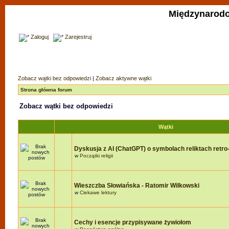
Międzynarodo
Zaloguj
Zarejestruj
Zobacz wątki bez odpowiedzi
|
Zobacz aktywne wątki
Strona główna forum
Zobacz wątki bez odpowiedzi
Wątki
Dyskusja z AI (ChatGPT) o symbolach reliktach retro-r
w
Początki religii
Wieszczba Słowiańska - Ratomir Wilkowski
w
Ciekawe lektury
Cechy i esencje przypisywane żywiołom