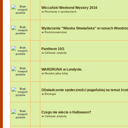
Wiccański Weekend Węsiory 2016
w
Rozmowy o spotkaniach
Wydarzenie "Wioska Słowiańska" w ramach Woodst
w
Rodzimowierstwo
Pantheon 10/1
w
Ciekawe artykuły
WARDRUNA w Londynie.
w
Muzyka jaką lubię
Oświadczenie społeczności pogańskiej na temat śro
w
Ekologia
Czego nie wiecie o Halloween?
w
Ciekawe artykuły