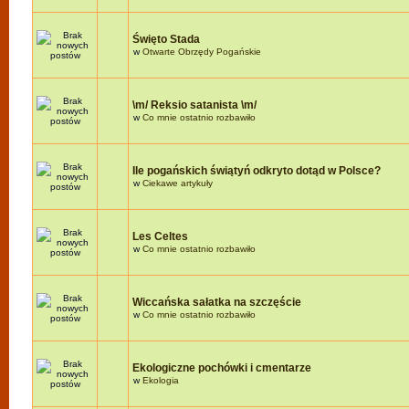
Święto Stada
w
Otwarte Obrzędy Pogańskie
\m/ Reksio satanista \m/
w
Co mnie ostatnio rozbawiło
Ile pogańskich świątyń odkryto dotąd w Polsce?
w
Ciekawe artykuły
Les Celtes
w
Co mnie ostatnio rozbawiło
Wiccańska sałatka na szczęście
w
Co mnie ostatnio rozbawiło
Ekologiczne pochówki i cmentarze
w
Ekologia