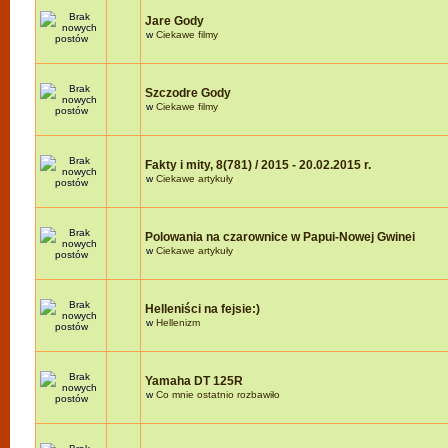
Jare Gody
w
Ciekawe filmy
Szczodre Gody
w
Ciekawe filmy
Fakty i mity, 8(781) / 2015 - 20.02.2015 r.
w
Ciekawe artykuły
Polowania na czarownice w Papui-Nowej Gwinei
w
Ciekawe artykuły
Helleniści na fejsie:)
w
Hellenizm
Yamaha DT 125R
w
Co mnie ostatnio rozbawiło