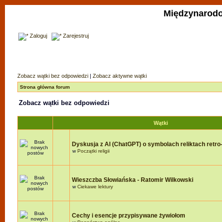
Międzynarodo
Zaloguj
Zarejestruj
Zobacz wątki bez odpowiedzi
|
Zobacz aktywne wątki
Strona główna forum
Zobacz wątki bez odpowiedzi
Wątki
Dyskusja z AI (ChatGPT) o symbolach reliktach retro-r
w
Początki religii
Wieszczba Słowiańska - Ratomir Wilkowski
w
Ciekawe lektury
Cechy i esencje przypisywane żywiołom