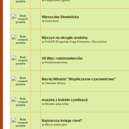
w
Pogaństwo ogólne
Wieszczba Słowiańska
w
Czarostwo
Wyczyn na okrągłe urodziny
w
PoKER (Pogański Krąg Emerytów i Rencistów)
VII Wiec rodzimowierców
w
Rodzimowierstwo
Maciej Witulski "Współczesne czarownictwo"
w
Ciekawe lektury
muzyka z kolebki cywilizacji
w
Muzyka jaką lubię
Najstarsza księga cieni?
w
Wicca tradycyjne