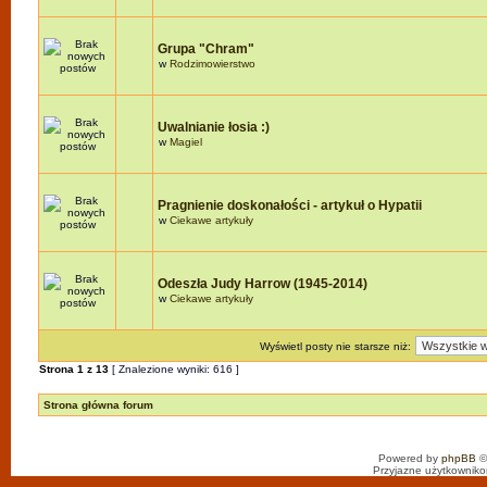
Grupa "Chram"
w
Rodzimowierstwo
Uwalnianie łosia :)
w
Magiel
Pragnienie doskonałości - artykuł o Hypatii
w
Ciekawe artykuły
Odeszła Judy Harrow (1945-2014)
w
Ciekawe artykuły
Wyświetl posty nie starsze niż:
Strona
1
z
13
[ Znalezione wyniki: 616 ]
Strona główna forum
Powered by
phpBB
©
Przyjazne użytkowniko