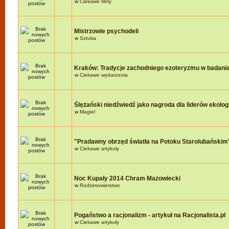
w
Ciekawe filmy
Mistrzowie psychodeli
w
Sztuka
Kraków: Tradycje zachodniego ezoteryzmu w badania
w
Ciekawe wydarzenia
Ślężański niedźwiedź jako nagroda dla liderów ekologi
w
Magiel
"Pradawny obrzęd światła na Potoku Starolubańskim
w
Ciekawe artykuły
Noc Kupały 2014 Chram Mazowiecki
w
Rodzimowierstwo
Pogaństwo a racjonalizm - artykuł na Racjonalista.pl
w
Ciekawe artykuły