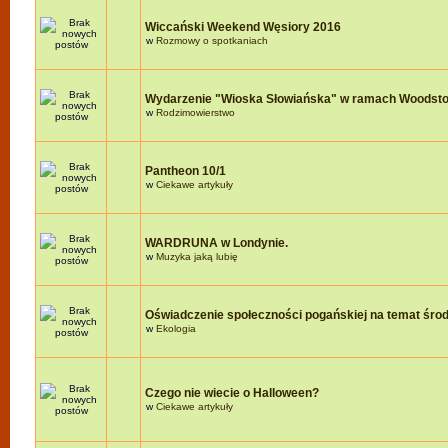
Wiccański Weekend Węsiory 2016
w
Rozmowy o spotkaniach
Wydarzenie "Wioska Słowiańska" w ramach Woodst
w
Rodzimowierstwo
Pantheon 10/1
w
Ciekawe artykuły
WARDRUNA w Londynie.
w
Muzyka jaką lubię
Oświadczenie społeczności pogańskiej na temat śro
w
Ekologia
Czego nie wiecie o Halloween?
w
Ciekawe artykuły