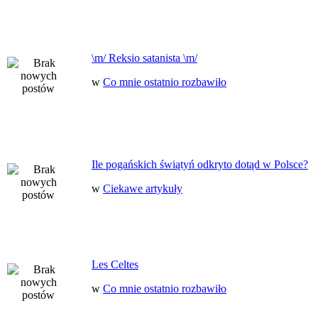
\m/ Reksio satanista \m/
w
Co mnie ostatnio rozbawiło
Ile pogańskich świątyń odkryto dotąd w Polsce?
w
Ciekawe artykuły
Les Celtes
w
Co mnie ostatnio rozbawiło