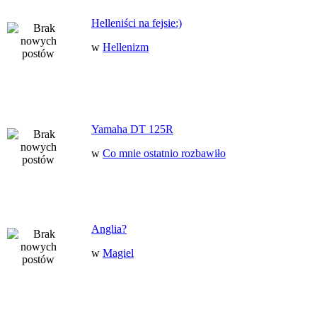
Helleniści na fejsie:)
w
Hellenizm
Yamaha DT 125R
w
Co mnie ostatnio rozbawiło
Anglia?
w
Magiel