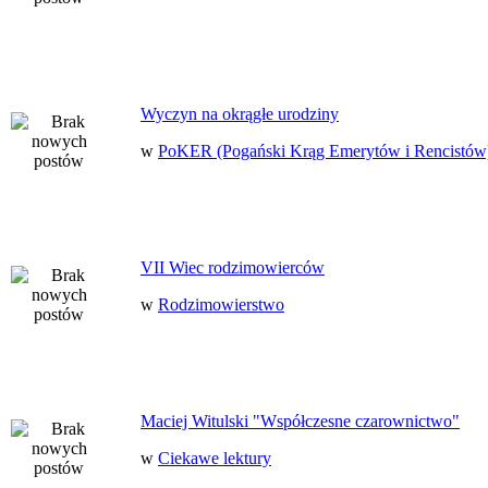
Wyczyn na okrągłe urodziny
w
PoKER (Pogański Krąg Emerytów i Rencistów
VII Wiec rodzimowierców
w
Rodzimowierstwo
Maciej Witulski "Współczesne czarownictwo"
w
Ciekawe lektury