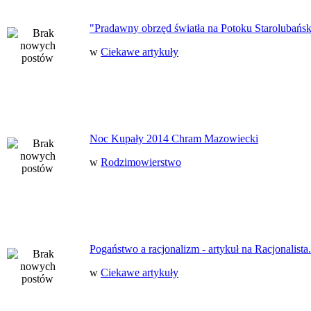
"Pradawny obrzęd światła na Potoku Starolubańs
w
Ciekawe artykuły
Noc Kupały 2014 Chram Mazowiecki
w
Rodzimowierstwo
Pogaństwo a racjonalizm - artykuł na Racjonalista.
w
Ciekawe artykuły