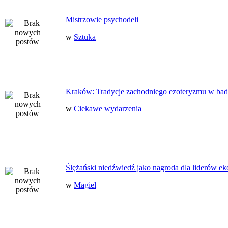
Mistrzowie psychodeli
w
Sztuka
Kraków: Tradycje zachodniego ezoteryzmu w bad
w
Ciekawe wydarzenia
Ślężański niedźwiedź jako nagroda dla liderów ek
w
Magiel