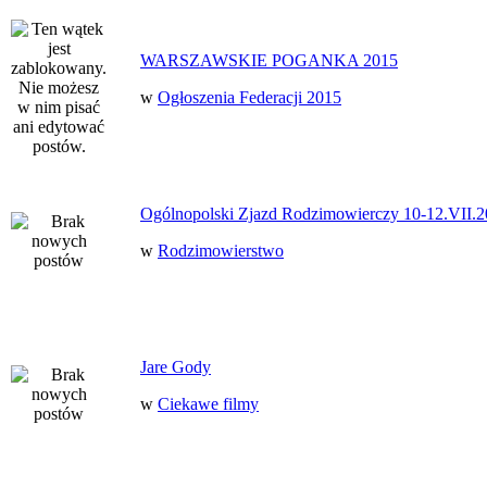
WARSZAWSKIE POGANKA 2015
w
Ogłoszenia Federacji 2015
Ogólnopolski Zjazd Rodzimowierczy 10-12.VII.2
w
Rodzimowierstwo
Jare Gody
w
Ciekawe filmy