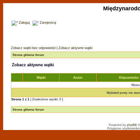
Międzynarodo
Zaloguj
Zarejestruj
Zobacz wątki bez odpowiedzi
|
Zobacz aktywne wątki
Strona główna forum
Zobacz aktywne wątki
Wątki
Autor
Odpowiedzi
Wyszuk
Wyświetl posty nie star
Strona
1
z
1
[ Znalezione wyniki: 0 ]
Strona główna forum
Powered by
phpBB
©
Przyjazne użytkowniko