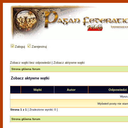
Zaloguj
Zarejestruj
Zobacz wątki bez odpowiedzi
|
Zobacz aktywne wątki
Strona główna forum
Zobacz aktywne wątki
Wątki
Autor
Odpowiedzi
Wyszuk
Wyświetl posty nie star
Strona
1
z
1
[ Znalezione wyniki: 0 ]
Strona główna forum