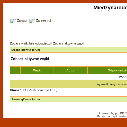
Międzynarodo
Zaloguj
Zarejestruj
Zobacz wątki bez odpowiedzi
|
Zobacz aktywne wątki
Strona główna forum
Zobacz aktywne wątki
Wątki
Autor
Odpowiedzi
Wyszuk
Wyświetl posty nie star
Strona
1
z
1
[ Znalezione wyniki: 0 ]
Strona główna forum
Powered by
phpBB
©
Przyjazne użytkowniko