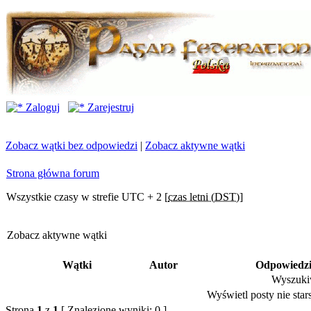
Zaloguj
Zarejestruj
Zobacz wątki bez odpowiedzi
|
Zobacz aktywne wątki
Strona główna forum
Wszystkie czasy w strefie UTC + 2 [
czas letni (DST)
]
Zobacz aktywne wątki
Wątki
Autor
Odpowiedz
Wyszukiw
Wyświetl posty nie stars
Strona
1
z
1
[ Znalezione wyniki: 0 ]