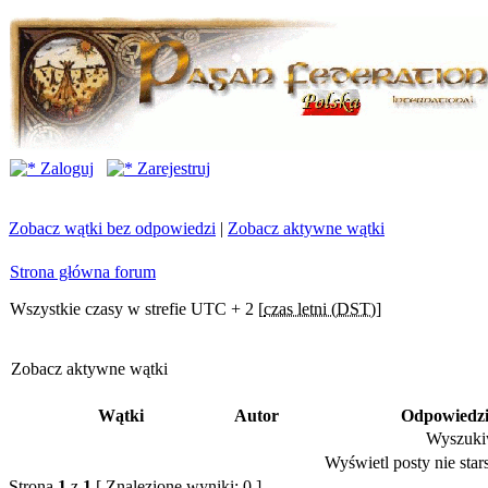
Zaloguj
Zarejestruj
Zobacz wątki bez odpowiedzi
|
Zobacz aktywne wątki
Strona główna forum
Wszystkie czasy w strefie UTC + 2 [
czas letni (DST)
]
Zobacz aktywne wątki
Wątki
Autor
Odpowiedz
Wyszukiw
Wyświetl posty nie stars
Strona
1
z
1
[ Znalezione wyniki: 0 ]