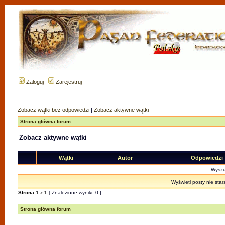
Zaloguj
Zarejestruj
Zobacz wątki bez odpowiedzi
|
Zobacz aktywne wątki
Strona główna forum
Zobacz aktywne wątki
Wątki
Autor
Odpowiedzi
Wyszuk
Wyświetl posty nie star
Strona
1
z
1
[ Znalezione wyniki: 0 ]
Strona główna forum