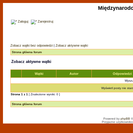
Międzynarodo
Zaloguj
Zarejestruj
Zobacz wątki bez odpowiedzi
|
Zobacz aktywne wątki
Strona główna forum
Zobacz aktywne wątki
Wątki
Autor
Odpowiedzi
Wyszuk
Wyświetl posty nie star
Strona
1
z
1
[ Znalezione wyniki: 0 ]
Strona główna forum
Powered by
phpBB
©
Przyjazne użytkowniko