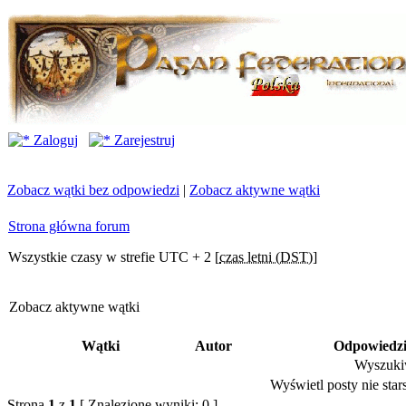
Zaloguj
Zarejestruj
Zobacz wątki bez odpowiedzi
|
Zobacz aktywne wątki
Strona główna forum
Wszystkie czasy w strefie UTC + 2 [
czas letni (DST)
]
Zobacz aktywne wątki
Wątki
Autor
Odpowiedz
Wyszukiw
Wyświetl posty nie stars
Strona
1
z
1
[ Znalezione wyniki: 0 ]