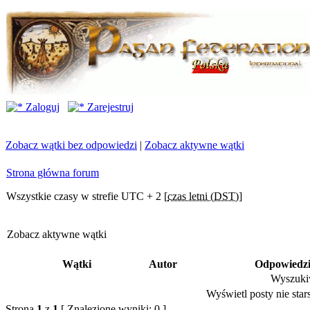
Zaloguj
Zarejestruj
Zobacz wątki bez odpowiedzi
|
Zobacz aktywne wątki
Strona główna forum
Wszystkie czasy w strefie UTC + 2 [
czas letni (DST)
]
Zobacz aktywne wątki
Wątki
Autor
Odpowiedz
Wyszukiw
Wyświetl posty nie stars
Strona
1
z
1
[ Znalezione wyniki: 0 ]