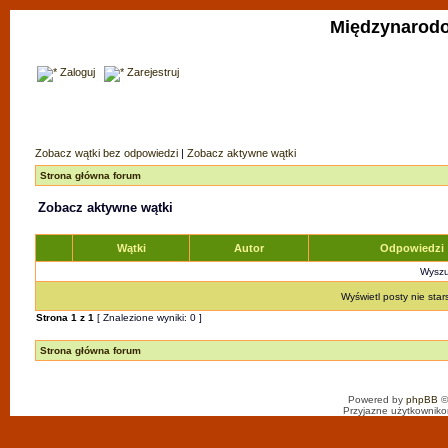
Międzynarodo
Zaloguj
Zarejestruj
Zobacz wątki bez odpowiedzi
|
Zobacz aktywne wątki
Strona główna forum
Zobacz aktywne wątki
Wątki
Autor
Odpowiedzi
Wyszuk
Wyświetl posty nie star
Strona
1
z
1
[ Znalezione wyniki: 0 ]
Strona główna forum
Powered by
phpBB
©
Przyjazne użytkowniko