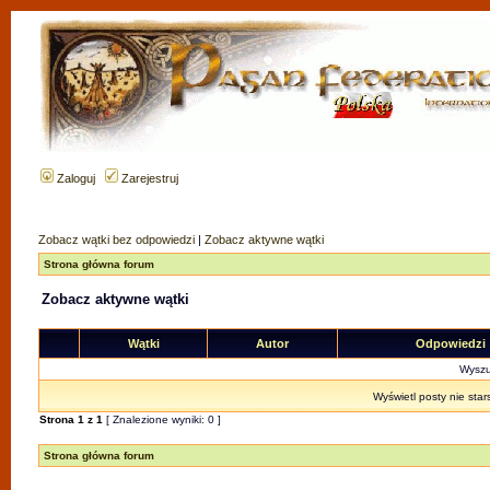
Zaloguj
Zarejestruj
Zobacz wątki bez odpowiedzi
|
Zobacz aktywne wątki
Strona główna forum
Zobacz aktywne wątki
Wątki
Autor
Odpowiedzi
Wyszuk
Wyświetl posty nie star
Strona
1
z
1
[ Znalezione wyniki: 0 ]
Strona główna forum