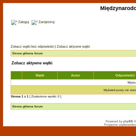
Międzynarodo
Zaloguj
Zarejestruj
Zobacz wątki bez odpowiedzi
|
Zobacz aktywne wątki
Strona główna forum
Zobacz aktywne wątki
Wątki
Autor
Odpowiedzi
Wyszuk
Wyświetl posty nie star
Strona
1
z
1
[ Znalezione wyniki: 0 ]
Strona główna forum
Powered by
phpBB
©
Przyjazne użytkowniko