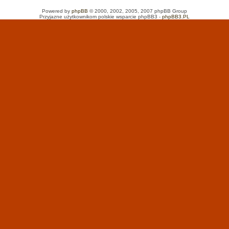
Powered by
phpBB
© 2000, 2002, 2005, 2007 phpBB Group
Przyjazne użytkownikom polskie wsparcie phpBB3 -
phpBB3.PL