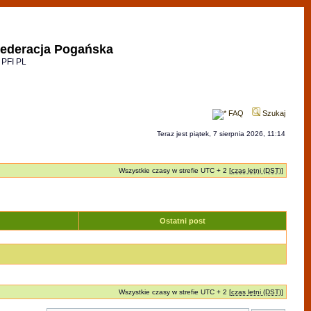
ederacja Pogańska
 PFI PL
FAQ
Szukaj
Teraz jest piątek, 7 sierpnia 2026, 11:14
Wszystkie czasy w strefie UTC + 2 [
czas letni (DST)
]
Ostatni post
Wszystkie czasy w strefie UTC + 2 [
czas letni (DST)
]