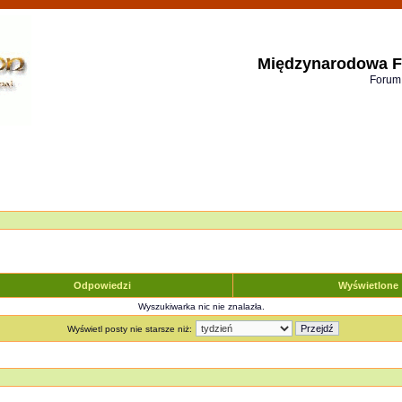
Międzynarodowa F
Forum
Odpowiedzi
Wyświetlone
Wyszukiwarka nic nie znalazła.
Wyświetl posty nie starsze niż: