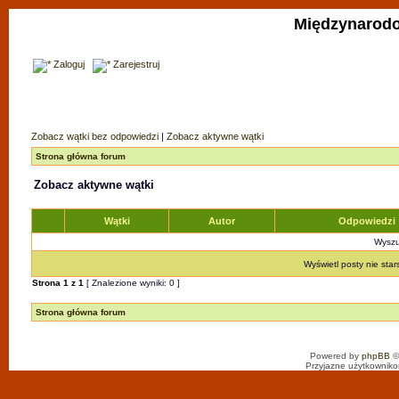
Międzynarodo
Zaloguj
Zarejestruj
Zobacz wątki bez odpowiedzi
|
Zobacz aktywne wątki
Strona główna forum
Zobacz aktywne wątki
Wątki
Autor
Odpowiedzi
Wyszuk
Wyświetl posty nie star
Strona
1
z
1
[ Znalezione wyniki: 0 ]
Strona główna forum
Powered by
phpBB
©
Przyjazne użytkowniko