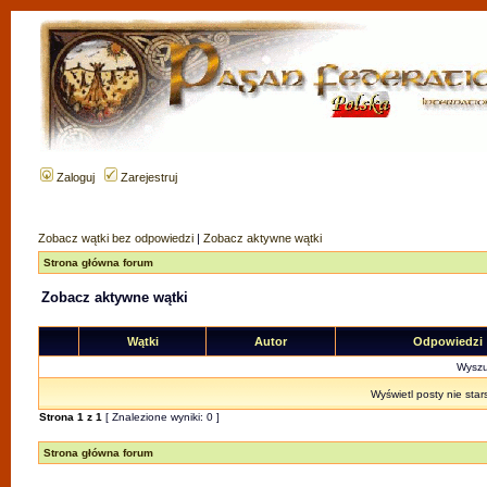
Zaloguj
Zarejestruj
Zobacz wątki bez odpowiedzi
|
Zobacz aktywne wątki
Strona główna forum
Zobacz aktywne wątki
Wątki
Autor
Odpowiedzi
Wyszuk
Wyświetl posty nie star
Strona
1
z
1
[ Znalezione wyniki: 0 ]
Strona główna forum