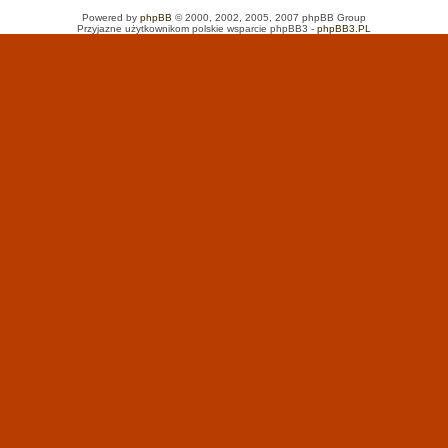
Powered by
phpBB
© 2000, 2002, 2005, 2007 phpBB Group
Przyjazne użytkownikom polskie wsparcie phpBB3 -
phpBB3.PL