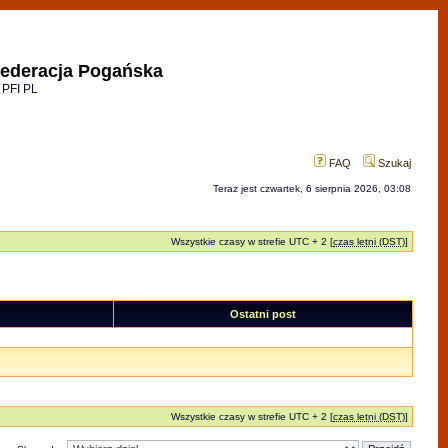
ederacja Pogańska
 PFI PL
FAQ
Szukaj
Teraz jest czwartek, 6 sierpnia 2026, 03:08
Wszystkie czasy w strefie UTC + 2 [
czas letni (DST)
]
Ostatni post
Wszystkie czasy w strefie UTC + 2 [
czas letni (DST)
]