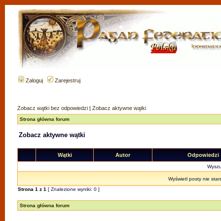
Zaloguj
Zarejestruj
Zobacz wątki bez odpowiedzi
|
Zobacz aktywne wątki
Strona główna forum
Zobacz aktywne wątki
Wątki
Autor
Odpowiedzi
Wyszuk
Wyświetl posty nie star
Strona
1
z
1
[ Znalezione wyniki: 0 ]
Strona główna forum