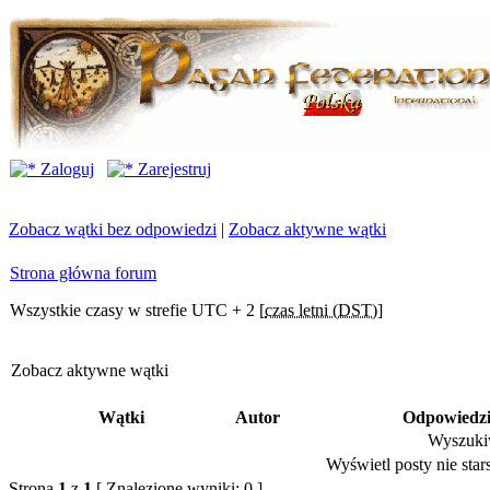
Zaloguj
Zarejestruj
Zobacz wątki bez odpowiedzi
|
Zobacz aktywne wątki
Strona główna forum
Wszystkie czasy w strefie UTC + 2 [
czas letni (DST)
]
Zobacz aktywne wątki
Wątki
Autor
Odpowiedz
Wyszukiw
Wyświetl posty nie stars
Strona
1
z
1
[ Znalezione wyniki: 0 ]