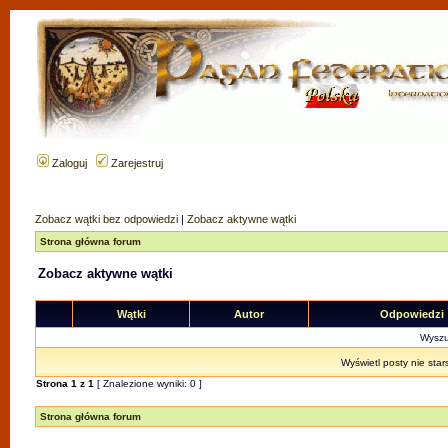
Zaloguj
Zarejestruj
Zobacz wątki bez odpowiedzi
|
Zobacz aktywne wątki
Strona główna forum
Zobacz aktywne wątki
Wątki
Autor
Odpowiedzi
Wyszuk
Wyświetl posty nie star
Strona
1
z
1
[ Znalezione wyniki: 0 ]
Strona główna forum