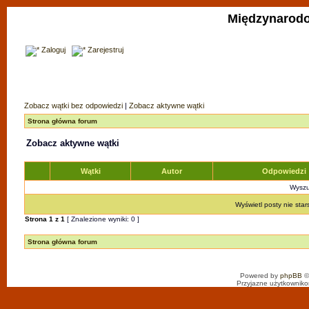
Międzynarodo
Zaloguj
Zarejestruj
Zobacz wątki bez odpowiedzi
|
Zobacz aktywne wątki
Strona główna forum
Zobacz aktywne wątki
Wątki
Autor
Odpowiedzi
Wyszuk
Wyświetl posty nie star
Strona
1
z
1
[ Znalezione wyniki: 0 ]
Strona główna forum
Powered by
phpBB
©
Przyjazne użytkowniko