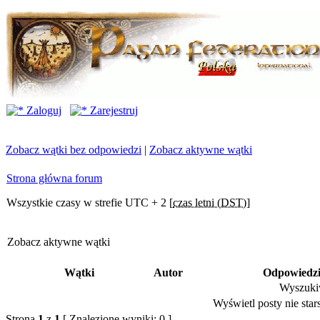
Zaloguj
Zarejestruj
Zobacz wątki bez odpowiedzi
|
Zobacz aktywne wątki
Strona główna forum
Wszystkie czasy w strefie UTC + 2 [
czas letni (DST)
]
Zobacz aktywne wątki
Wątki
Autor
Odpowiedz
Wyszukiw
Wyświetl posty nie stars
Strona
1
z
1
[ Znalezione wyniki: 0 ]