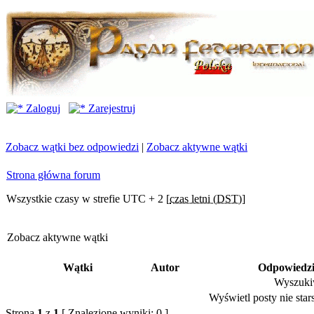
Zaloguj
Zarejestruj
Zobacz wątki bez odpowiedzi
|
Zobacz aktywne wątki
Strona główna forum
Wszystkie czasy w strefie UTC + 2 [
czas letni (DST)
]
Zobacz aktywne wątki
Wątki
Autor
Odpowiedz
Wyszukiw
Wyświetl posty nie stars
Strona
1
z
1
[ Znalezione wyniki: 0 ]