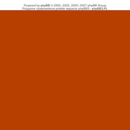
Powered by
phpBB
© 2000, 2002, 2005, 2007 phpBB Group
Przyjazne użytkownikom polskie wsparcie phpBB3 -
phpBB3.PL