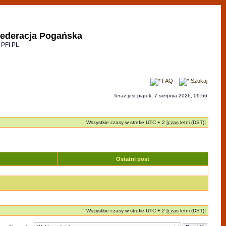
ederacja Pogańska
 PFI PL
FAQ
Szukaj
Teraz jest piątek, 7 sierpnia 2026, 09:56
Wszystkie czasy w strefie UTC + 2 [
czas letni (DST)
]
Ostatni post
Wszystkie czasy w strefie UTC + 2 [
czas letni (DST)
]