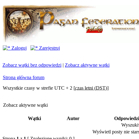
Zaloguj
Zarejestruj
Zobacz wątki bez odpowiedzi
|
Zobacz aktywne wątki
Strona główna forum
Wszystkie czasy w strefie UTC + 2 [
czas letni (DST)
]
Zobacz aktywne wątki
Wątki
Autor
Odpowiedz
Wyszukiw
Wyświetl posty nie stars
Strona
1
z
1
[ Znalezione wyniki: 0 ]