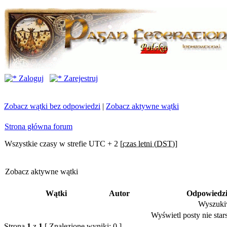
Zaloguj
Zarejestruj
Zobacz wątki bez odpowiedzi
|
Zobacz aktywne wątki
Strona główna forum
Wszystkie czasy w strefie UTC + 2 [
czas letni (DST)
]
Zobacz aktywne wątki
Wątki
Autor
Odpowiedz
Wyszukiw
Wyświetl posty nie stars
Strona
1
z
1
[ Znalezione wyniki: 0 ]