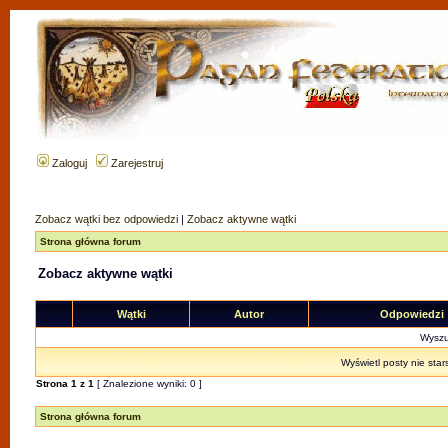
Zaloguj
Zarejestruj
Zobacz wątki bez odpowiedzi
|
Zobacz aktywne wątki
Strona główna forum
Zobacz aktywne wątki
Wątki
Autor
Odpowiedzi
Wyszuk
Wyświetl posty nie star
Strona
1
z
1
[ Znalezione wyniki: 0 ]
Strona główna forum