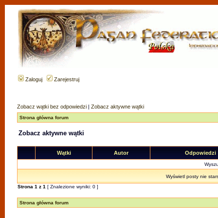
Zaloguj
Zarejestruj
Zobacz wątki bez odpowiedzi
|
Zobacz aktywne wątki
Strona główna forum
Zobacz aktywne wątki
Wątki
Autor
Odpowiedzi
Wyszuk
Wyświetl posty nie star
Strona
1
z
1
[ Znalezione wyniki: 0 ]
Strona główna forum