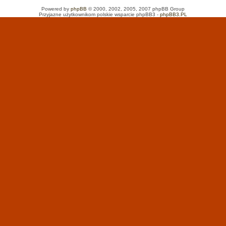
Powered by
phpBB
© 2000, 2002, 2005, 2007 phpBB Group
Przyjazne użytkownikom polskie wsparcie phpBB3 -
phpBB3.PL