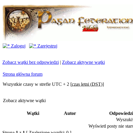
Zaloguj
Zarejestruj
Zobacz wątki bez odpowiedzi
|
Zobacz aktywne wątki
Strona główna forum
Wszystkie czasy w strefie UTC + 2 [
czas letni (DST)
]
Zobacz aktywne wątki
Wątki
Autor
Odpowiedz
Wyszukiw
Wyświetl posty nie stars
Strona
1
z
1
[ Znalezione wyniki: 0 ]