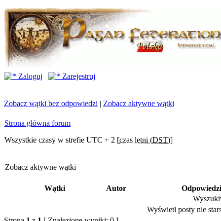
Zaloguj
Zarejestruj
Zobacz wątki bez odpowiedzi
|
Zobacz aktywne wątki
Strona główna forum
Wszystkie czasy w strefie UTC + 2 [
czas letni (DST)
]
Zobacz aktywne wątki
Wątki
Autor
Odpowiedz
Wyszukiw
Wyświetl posty nie stars
Strona
1
z
1
[ Znalezione wyniki: 0 ]