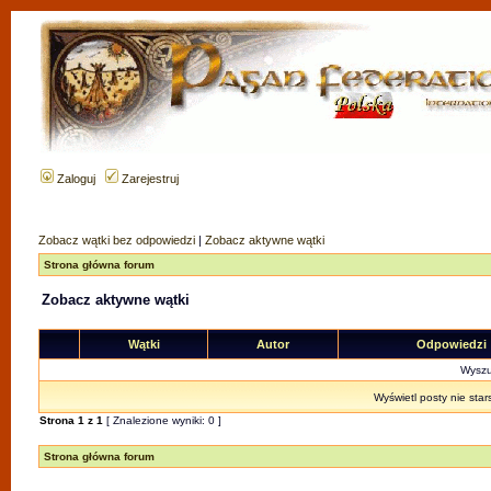
Zaloguj
Zarejestruj
Zobacz wątki bez odpowiedzi
|
Zobacz aktywne wątki
Strona główna forum
Zobacz aktywne wątki
Wątki
Autor
Odpowiedzi
Wyszuk
Wyświetl posty nie star
Strona
1
z
1
[ Znalezione wyniki: 0 ]
Strona główna forum