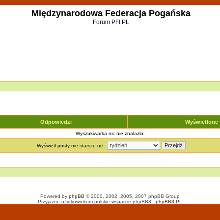
Międzynarodowa Federacja Pogańska
Forum PFI PL
Odpowiedzi
Wyświetlone
Wyszukiwarka nic nie znalazła.
Wyświetl posty nie starsze niż:
Powered by
phpBB
© 2000, 2002, 2005, 2007 phpBB Group
Przyjazne użytkownikom polskie wsparcie phpBB3 -
phpBB3.PL