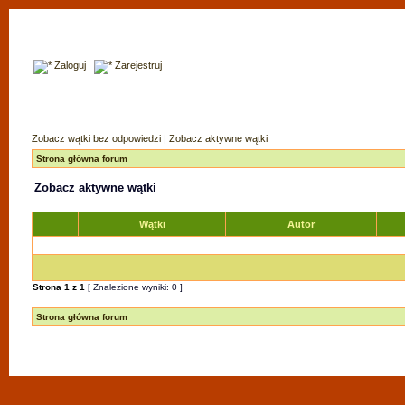
Zaloguj
Zarejestruj
Zobacz wątki bez odpowiedzi
|
Zobacz aktywne wątki
Strona główna forum
Zobacz aktywne wątki
Wątki
Autor
Strona
1
z
1
[ Znalezione wyniki: 0 ]
Strona główna forum