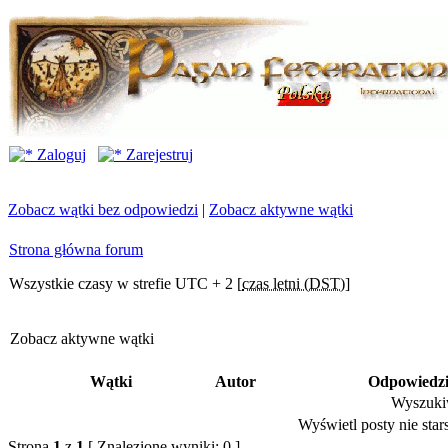
Zaloguj
Zarejestruj
Zobacz wątki bez odpowiedzi
|
Zobacz aktywne wątki
Strona główna forum
Wszystkie czasy w strefie UTC + 2 [
czas letni (DST)
]
Zobacz aktywne wątki
Wątki
Autor
Odpowiedz
Wyszukiw
Wyświetl posty nie stars
Strona
1
z
1
[ Znalezione wyniki: 0 ]