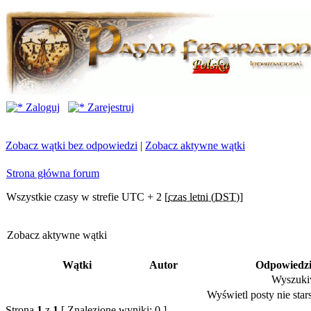
Zaloguj
Zarejestruj
Zobacz wątki bez odpowiedzi
|
Zobacz aktywne wątki
Strona główna forum
Wszystkie czasy w strefie UTC + 2 [
czas letni (DST)
]
Zobacz aktywne wątki
Wątki
Autor
Odpowiedz
Wyszukiw
Wyświetl posty nie stars
Strona
1
z
1
[ Znalezione wyniki: 0 ]