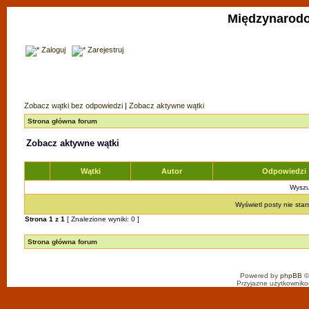
Międzynarodo
Zaloguj
Zarejestruj
Zobacz wątki bez odpowiedzi
|
Zobacz aktywne wątki
Strona główna forum
Zobacz aktywne wątki
Wątki
Autor
Odpowiedzi
Wyszuk
Wyświetl posty nie star
Strona
1
z
1
[ Znalezione wyniki: 0 ]
Strona główna forum
Powered by
phpBB
©
Przyjazne użytkowniko