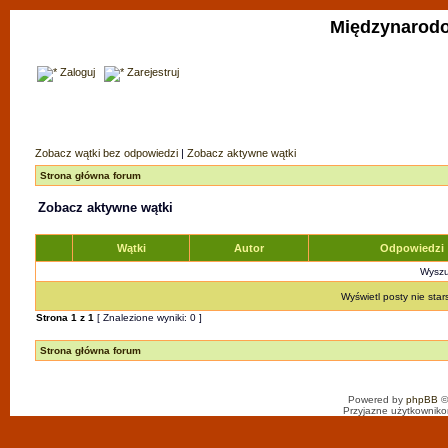
Międzynarodo
Zaloguj
Zarejestruj
Zobacz wątki bez odpowiedzi
|
Zobacz aktywne wątki
Strona główna forum
Zobacz aktywne wątki
Wątki
Autor
Odpowiedzi
Wyszuk
Wyświetl posty nie star
Strona
1
z
1
[ Znalezione wyniki: 0 ]
Strona główna forum
Powered by
phpBB
©
Przyjazne użytkowniko