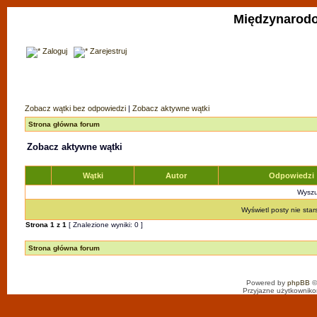
Międzynarodo
Zaloguj
Zarejestruj
Zobacz wątki bez odpowiedzi
|
Zobacz aktywne wątki
Strona główna forum
Zobacz aktywne wątki
Wątki
Autor
Odpowiedzi
Wyszuk
Wyświetl posty nie star
Strona
1
z
1
[ Znalezione wyniki: 0 ]
Strona główna forum
Powered by
phpBB
©
Przyjazne użytkowniko