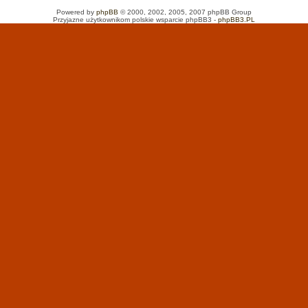
Powered by
phpBB
© 2000, 2002, 2005, 2007 phpBB Group
Przyjazne użytkownikom polskie wsparcie phpBB3 -
phpBB3.PL