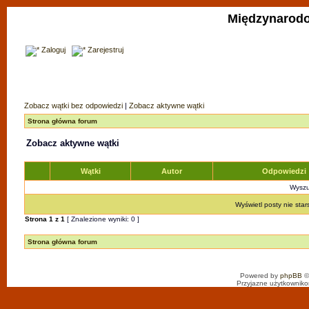
Międzynarodo
Zaloguj
Zarejestruj
Zobacz wątki bez odpowiedzi
|
Zobacz aktywne wątki
Strona główna forum
Zobacz aktywne wątki
Wątki
Autor
Odpowiedzi
Wyszuk
Wyświetl posty nie star
Strona
1
z
1
[ Znalezione wyniki: 0 ]
Strona główna forum
Powered by
phpBB
©
Przyjazne użytkowniko