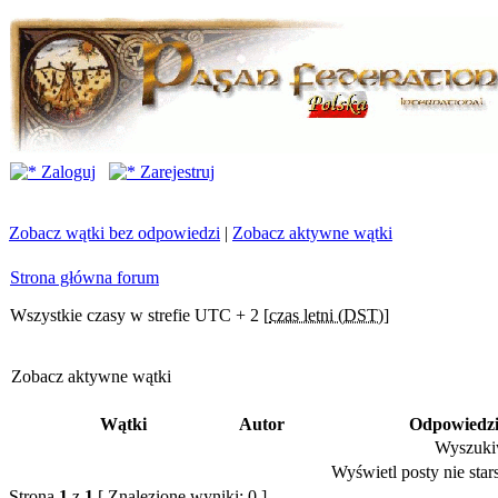
Zaloguj
Zarejestruj
Zobacz wątki bez odpowiedzi
|
Zobacz aktywne wątki
Strona główna forum
Wszystkie czasy w strefie UTC + 2 [
czas letni (DST)
]
Zobacz aktywne wątki
Wątki
Autor
Odpowiedz
Wyszukiw
Wyświetl posty nie stars
Strona
1
z
1
[ Znalezione wyniki: 0 ]