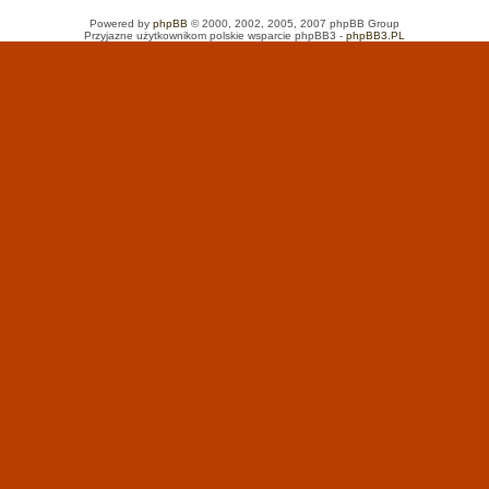
Powered by
phpBB
© 2000, 2002, 2005, 2007 phpBB Group
Przyjazne użytkownikom polskie wsparcie phpBB3 -
phpBB3.PL