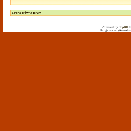
Strona główna forum
Powered by
phpBB
©
Przyjazne użytkowniko