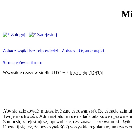
Mi
Zaloguj
Zarejestruj
Zobacz wątki bez odpowiedzi
|
Zobacz aktywne wątki
Strona główna forum
Wszystkie czasy w strefie UTC + 2 [
czas letni (DST)
]
Aby się zalogować, musisz być zarejestrowany(a). Rejestracja zajmuj
Twoje możliwości. Administrator może nadać dodatkowe uprawnien
Zanim się zarejestrujesz, upewnij się, czy znasz nasze warunki użytk
Upewnij się też, że przeczytałeś(aś) wszystkie regulaminy umieszczo